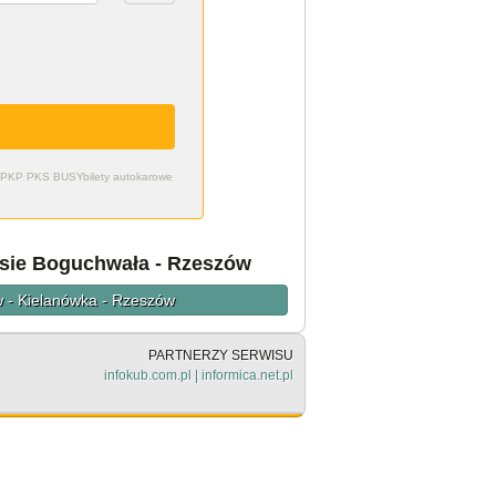
zdy PKP PKS BUSY
bilety autokarowe
asie Boguchwała - Rzeszów
w - Kielanówka - Rzeszów
PARTNERZY SERWISU
infokub.com.pl
|
informica.net.pl