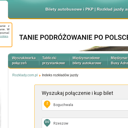
Bilety autobusowe i PKP | Rozkład jazdy
tanie z
anie. W
apoznać
ookies
.
Wyszukiwarka
Tabliczki
Międzynarodowe
Międzyna
połączeń
przystankowe
bilety autokarowe
Busy Adr
Rozklady.com.pl
Indeks rozkładów jazdy
Wyszukaj połączenie
i kup bilet
Z
DO