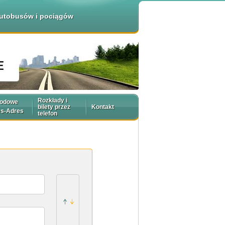
 autobusów i pociągów
Rozkłady i
rodowe
bilety przez
Kontakt
es-Adres
telefon