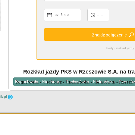
cz. 6 sie.
-- : --
Znajdź połączenie
bilety i rozkład ja
Rozkład jazdy PKS w Rzeszowie S.A. na tr
Boguchwała - Niechobrz - Racławówka - Kielanówka - Rzeszó
ik.pl