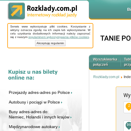
B
Serwis www wykorzystuje pliki cookies. Korzystanie z
witryny oznacza zgodę na ich zapis lub wykorzystanie. W
celu uzyskania dodatkowych informacji należy zapoznać
się z naszym
regulaminem wykorzystywania plików cookies
.
Akceptuję regulamin
Wyszukiwarka
Tabl
połączeń
prz
Rozklady.com.pl
Inde
Przejazdy adres-adres po Polsce
Wy
Autobusy i pociągi w Polsce
Z
Busy adres-adres do:
Niemiec, Holandii i innych krajów
D
Międzynarodowe autokary