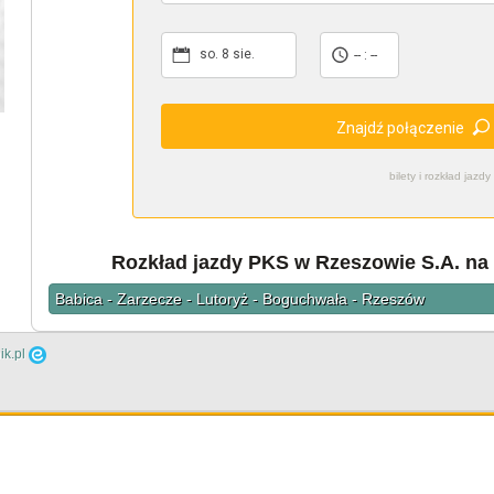
so. 8 sie.
-- : --
Znajdź połączenie
bilety i rozkład ja
Rozkład jazdy PKS w Rzeszowie S.A. na 
Babica - Zarzecze - Lutoryż - Boguchwała - Rzeszów
ik.pl