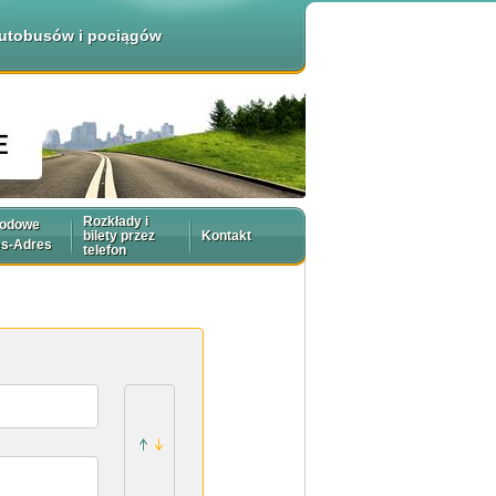
 autobusów i pociągów
Rozkłady i
rodowe
bilety przez
Kontakt
es-Adres
telefon