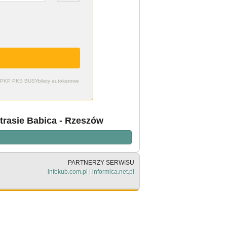
zdy PKP PKS BUSY
bilety autokarowe
trasie Babica - Rzeszów
PARTNERZY SERWISU
infokub.com.pl
|
informica.net.pl