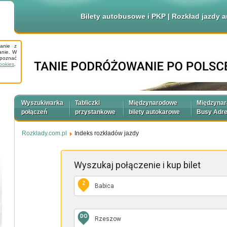
Bilety autobusowe i PKP | Rozkład jazdy
tanie z
anie. W
apoznać
ookies
.
Wyszukiwarka
Tabliczki
Międzynarodowe
Międzyna
połączeń
przystankowe
bilety autokarowe
Busy Adr
Rozklady.com.pl
Indeks rozkładów jazdy
Wyszukaj połączenie
i kup bilet
Z
DO