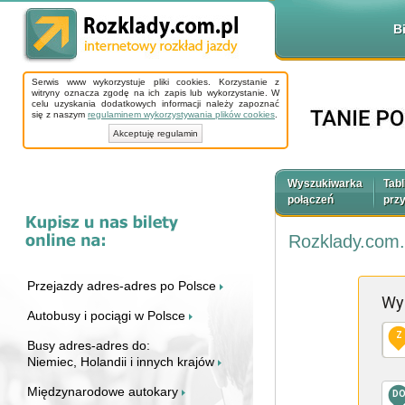
B
Serwis www wykorzystuje pliki cookies. Korzystanie z
witryny oznacza zgodę na ich zapis lub wykorzystanie. W
celu uzyskania dodatkowych informacji należy zapoznać
się z naszym
regulaminem wykorzystywania plików cookies
.
Akceptuję regulamin
Wyszukiwarka
Tabl
połączeń
prz
Rozklady.com.
Przejazdy adres-adres po Polsce
Wy
Autobusy i pociągi w Polsce
Z
Busy adres-adres do:
Niemiec, Holandii i innych krajów
Międzynarodowe autokary
D