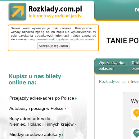
B
Serwis www wykorzystuje pliki cookies. Korzystanie z
witryny oznacza zgodę na ich zapis lub wykorzystanie. W
celu uzyskania dodatkowych informacji należy zapoznać
się z naszym
regulaminem wykorzystywania plików cookies
.
Akceptuję regulamin
Wyszukiwarka
Tabl
połączeń
prz
Rozklady.com.pl
Inde
Przejazdy adres-adres po Polsce
Wy
Autobusy i pociągi w Polsce
Z
Busy adres-adres do:
Niemiec, Holandii i innych krajów
D
Międzynarodowe autokary