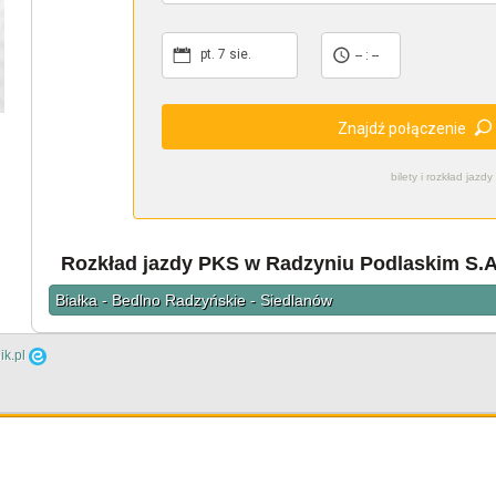
pt. 7 sie.
-- : --
Znajdź połączenie
bilety i rozkład ja
Rozkład jazdy PKS w Radzyniu Podlaskim S.A. 
Białka - Bedlno Radzyńskie - Siedlanów
ik.pl