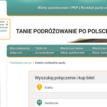
Bilety autobusowe i PKP | Rozkład jazdy
tanie z
anie. W
apoznać
ookies
.
Wyszukiwarka
Tabliczki
Międzynarodowe
Międzyna
połączeń
przystankowe
bilety autokarowe
Busy Adr
Rozklady.com.pl
Indeks rozkładów jazdy
Wyszukaj połączenie
i kup bilet
Z
DO