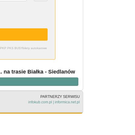
zdy PKP PKS BUSY
bilety autokarowe
na trasie Białka - Siedlanów
PARTNERZY SERWISU
infokub.com.pl
|
informica.net.pl