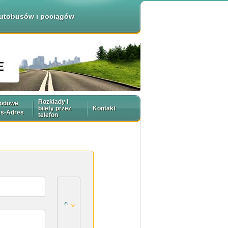
 autobusów i pociągów
Rozkłady i
rodowe
bilety przez
Kontakt
es-Adres
telefon