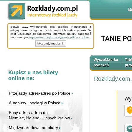
B
Serwis www wykorzystuje pliki cookies. Korzystanie z
witryny oznacza zgodę na ich zapis lub wykorzystanie. W
celu uzyskania dodatkowych informacji należy zapoznać
się z naszym
regulaminem wykorzystywania plików cookies
.
Akceptuję regulamin
Wyszukiwarka
Tabl
połączeń
prz
Rozklady.com.
Przejazdy adres-adres po Polsce
Wy
Autobusy i pociągi w Polsce
Z
Busy adres-adres do:
Niemiec, Holandii i innych krajów
Międzynarodowe autokary
D