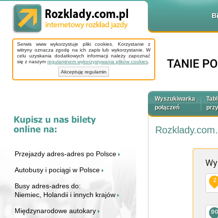
B
Serwis www wykorzystuje pliki cookies. Korzystanie z
witryny oznacza zgodę na ich zapis lub wykorzystanie. W
celu uzyskania dodatkowych informacji należy zapoznać
się z naszym
regulaminem wykorzystywania plików cookies
.
Akceptuję regulamin
Wyszukiwarka
Tabl
połączeń
prz
Rozklady.com.
Przejazdy adres-adres po Polsce
Wy
Autobusy i pociągi w Polsce
Z
Busy adres-adres do:
Niemiec, Holandii i innych krajów
Międzynarodowe autokary
D