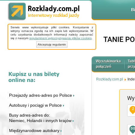
B
Serwis www wykorzystuje pliki cookies. Korzystanie z
witryny oznacza zgodę na ich zapis lub wykorzystanie. W
celu uzyskania dodatkowych informacji należy zapoznać
się z naszym
regulaminem wykorzystywania plików cookies
.
Akceptuję regulamin
Wyszukiwarka
Tabl
połączeń
prz
Rozklady.com.pl
Inde
Przejazdy adres-adres po Polsce
Wy
Autobusy i pociągi w Polsce
Z
Busy adres-adres do:
Niemiec, Holandii i innych krajów
D
Międzynarodowe autokary