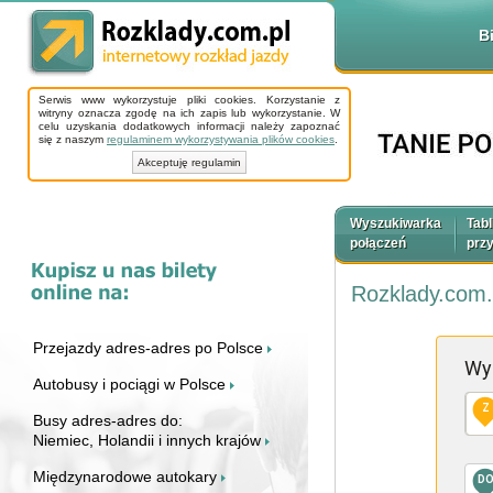
B
Serwis www wykorzystuje pliki cookies. Korzystanie z
witryny oznacza zgodę na ich zapis lub wykorzystanie. W
celu uzyskania dodatkowych informacji należy zapoznać
się z naszym
regulaminem wykorzystywania plików cookies
.
Akceptuję regulamin
Wyszukiwarka
Tabl
połączeń
prz
Rozklady.com.
Przejazdy adres-adres po Polsce
Wy
Autobusy i pociągi w Polsce
Z
Busy adres-adres do:
Niemiec, Holandii i innych krajów
Międzynarodowe autokary
D