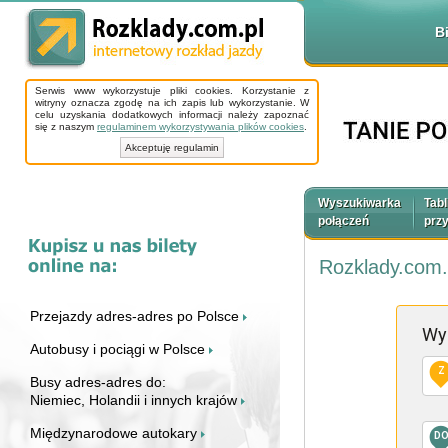
B
Serwis www wykorzystuje pliki cookies. Korzystanie z
witryny oznacza zgodę na ich zapis lub wykorzystanie. W
celu uzyskania dodatkowych informacji należy zapoznać
się z naszym
regulaminem wykorzystywania plików cookies
.
Akceptuję regulamin
Wyszukiwarka
Tabl
połączeń
prz
Rozklady.com.
Przejazdy adres-adres po Polsce
Wy
Autobusy i pociągi w Polsce
Z
Busy adres-adres do:
Niemiec, Holandii i innych krajów
Międzynarodowe autokary
D