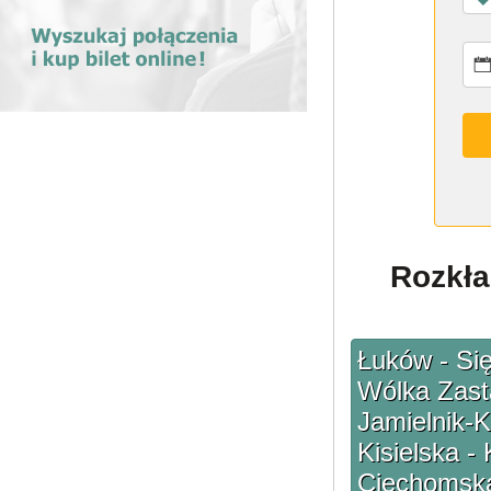
Rozkła
Łuków - Się
Wólka Zasta
Jamielnik-K
Kisielska -
Ciechomsk