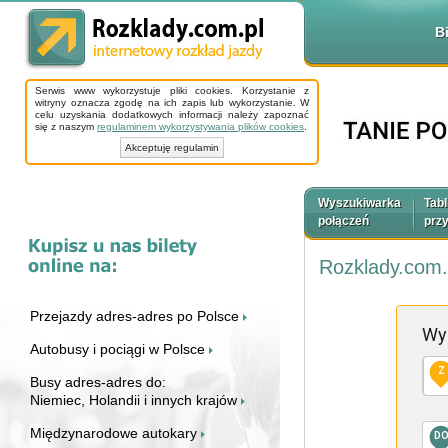
B
Serwis www wykorzystuje pliki cookies. Korzystanie z
witryny oznacza zgodę na ich zapis lub wykorzystanie. W
celu uzyskania dodatkowych informacji należy zapoznać
się z naszym
regulaminem wykorzystywania plików cookies
.
Akceptuję regulamin
Wyszukiwarka
Tabl
połączeń
prz
Rozklady.com.
Przejazdy adres-adres po Polsce
Wy
Autobusy i pociągi w Polsce
Z
Busy adres-adres do:
Niemiec, Holandii i innych krajów
Międzynarodowe autokary
D