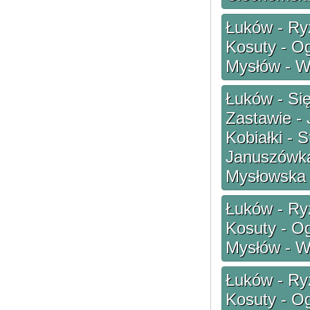
Łuków - Ryż
Kosuty - O
Mysłów - W
Łuków - Si
Zastawie - 
Kobiałki - 
Januszówka
Mysłowska
Łuków - Ryż
Kosuty - O
Mysłów - W
Łuków - Ryż
Kosuty - O