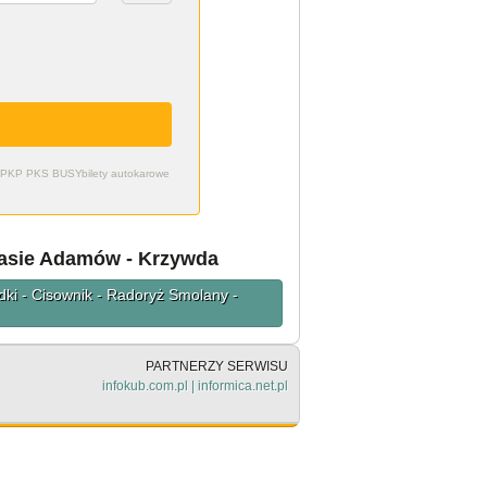
zdy PKP PKS BUSY
bilety autokarowe
rasie Adamów - Krzywda
dki - Cisownik - Radoryż Smolany -
PARTNERZY SERWISU
infokub.com.pl
|
informica.net.pl