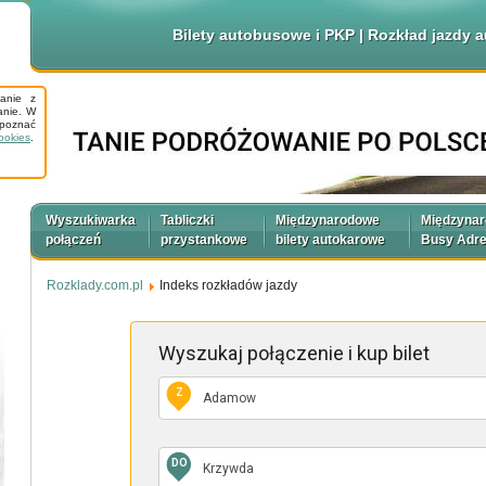
Bilety autobusowe i PKP | Rozkład jazdy
tanie z
anie. W
apoznać
ookies
.
Wyszukiwarka
Tabliczki
Międzynarodowe
Międzyna
połączeń
przystankowe
bilety autokarowe
Busy Adr
Rozklady.com.pl
Indeks rozkładów jazdy
Wyszukaj połączenie
i kup bilet
Z
DO