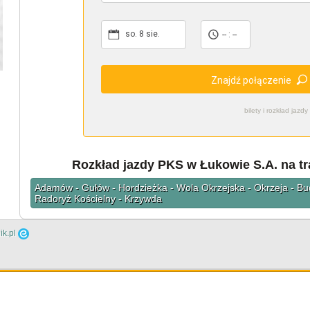
so. 8 sie.
-- : --
Znajdź połączenie
bilety i rozkład ja
Rozkład jazdy PKS w Łukowie S.A. na t
Adamów - Gułów - Hordzieżka - Wola Okrzejska - Okrzeja - Bu
Radoryż Kościelny - Krzywda
ik.pl