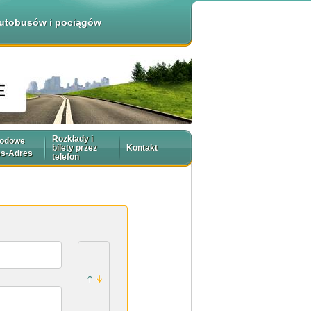
 autobusów i pociągów
Rozkłady i
rodowe
bilety przez
Kontakt
es-Adres
telefon