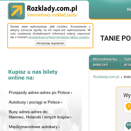
B
Serwis www wykorzystuje pliki cookies. Korzystanie z
witryny oznacza zgodę na ich zapis lub wykorzystanie. W
celu uzyskania dodatkowych informacji należy zapoznać
się z naszym
regulaminem wykorzystywania plików cookies
.
Akceptuję regulamin
Wyszukiwarka
Tabl
połączeń
prz
Rozklady.com.pl
Inde
Przejazdy adres-adres po Polsce
Wy
Autobusy i pociągi w Polsce
Z
Busy adres-adres do:
Niemiec, Holandii i innych krajów
D
Międzynarodowe autokary