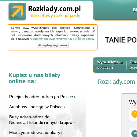
B
Serwis www wykorzystuje pliki cookies. Korzystanie z
witryny oznacza zgodę na ich zapis lub wykorzystanie. W
celu uzyskania dodatkowych informacji należy zapoznać
się z naszym
regulaminem wykorzystywania plików cookies
.
Akceptuję regulamin
Wyszukiwarka
Tabl
połączeń
prz
Rozklady.com.
Przejazdy adres-adres po Polsce
Wy
Autobusy i pociągi w Polsce
Z
Busy adres-adres do:
Niemiec, Holandii i innych krajów
Międzynarodowe autokary
D