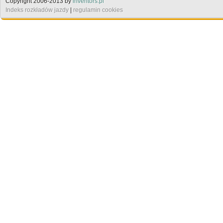
Copyright 2006-2013 by
inventors.pl
Indeks rozkładów jazdy
|
regulamin cookies