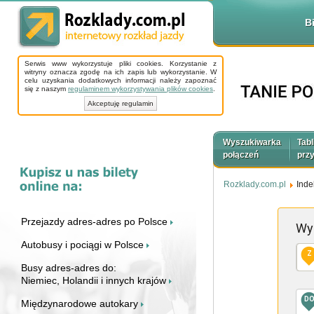
B
Serwis www wykorzystuje pliki cookies. Korzystanie z
witryny oznacza zgodę na ich zapis lub wykorzystanie. W
celu uzyskania dodatkowych informacji należy zapoznać
się z naszym
regulaminem wykorzystywania plików cookies
.
Akceptuję regulamin
Wyszukiwarka
Tabl
połączeń
prz
Rozklady.com.pl
Inde
Przejazdy adres-adres po Polsce
Wy
Autobusy i pociągi w Polsce
Z
Busy adres-adres do:
Niemiec, Holandii i innych krajów
D
Międzynarodowe autokary