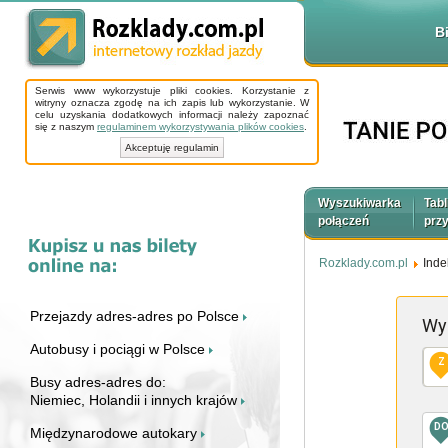
B
Serwis www wykorzystuje pliki cookies. Korzystanie z
witryny oznacza zgodę na ich zapis lub wykorzystanie. W
celu uzyskania dodatkowych informacji należy zapoznać
się z naszym
regulaminem wykorzystywania plików cookies
.
Akceptuję regulamin
Wyszukiwarka
Tabl
połączeń
prz
Rozklady.com.pl
Inde
Przejazdy adres-adres po Polsce
Wy
Autobusy i pociągi w Polsce
Z
Busy adres-adres do:
Niemiec, Holandii i innych krajów
D
Międzynarodowe autokary