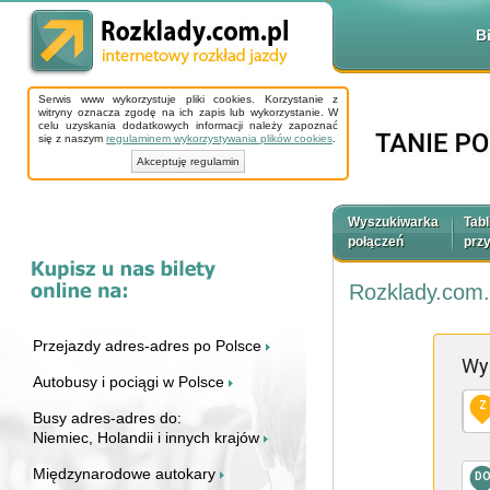
B
Serwis www wykorzystuje pliki cookies. Korzystanie z
witryny oznacza zgodę na ich zapis lub wykorzystanie. W
celu uzyskania dodatkowych informacji należy zapoznać
się z naszym
regulaminem wykorzystywania plików cookies
.
Akceptuję regulamin
Wyszukiwarka
Tabl
połączeń
prz
Rozklady.com.
Przejazdy adres-adres po Polsce
Wy
Autobusy i pociągi w Polsce
Z
Busy adres-adres do:
Niemiec, Holandii i innych krajów
Międzynarodowe autokary
D