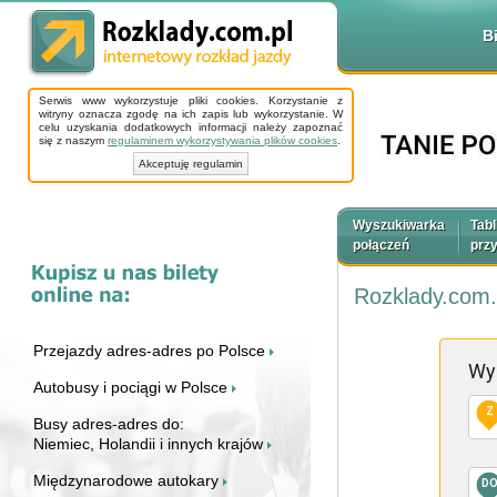
B
Serwis www wykorzystuje pliki cookies. Korzystanie z
witryny oznacza zgodę na ich zapis lub wykorzystanie. W
celu uzyskania dodatkowych informacji należy zapoznać
się z naszym
regulaminem wykorzystywania plików cookies
.
Akceptuję regulamin
Wyszukiwarka
Tabl
połączeń
prz
Rozklady.com.
Przejazdy adres-adres po Polsce
Wy
Autobusy i pociągi w Polsce
Z
Busy adres-adres do:
Niemiec, Holandii i innych krajów
Międzynarodowe autokary
D