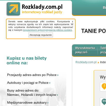
B
Serwis www wykorzystuje pliki cookies. Korzystanie z
witryny oznacza zgodę na ich zapis lub wykorzystanie. W
celu uzyskania dodatkowych informacji należy zapoznać
się z naszym
regulaminem wykorzystywania plików cookies
.
Akceptuję regulamin
Wyszukiwarka
Tabl
połączeń
prz
Rozklady.com.pl
Inde
Przejazdy adres-adres po Polsce
Wy
Autobusy i pociągi w Polsce
Z
Busy adres-adres do:
Niemiec, Holandii i innych krajów
D
Międzynarodowe autokary