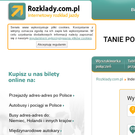
B
Serwis www wykorzystuje pliki cookies. Korzystanie z
witryny oznacza zgodę na ich zapis lub wykorzystanie. W
celu uzyskania dodatkowych informacji należy zapoznać
się z naszym
regulaminem wykorzystywania plików cookies
.
Akceptuję regulamin
Wyszukiwarka
Tabl
połączeń
prz
Rozklady.com.pl
Inde
Przejazdy adres-adres po Polsce
Wy
Autobusy i pociągi w Polsce
Z
Busy adres-adres do:
Niemiec, Holandii i innych krajów
D
Międzynarodowe autokary