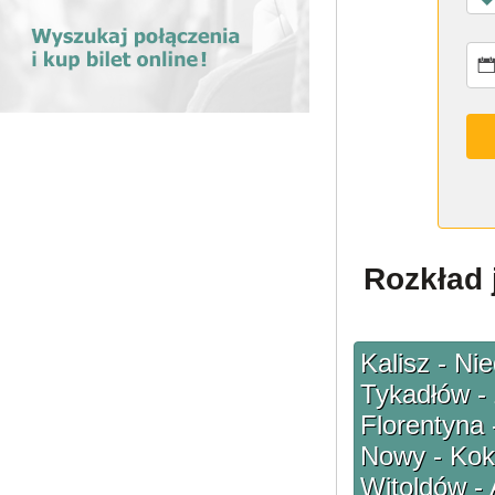
Rozkład 
Kalisz - Ni
Tykadłów - 
Florentyna 
Nowy - Kok
Witoldów - 