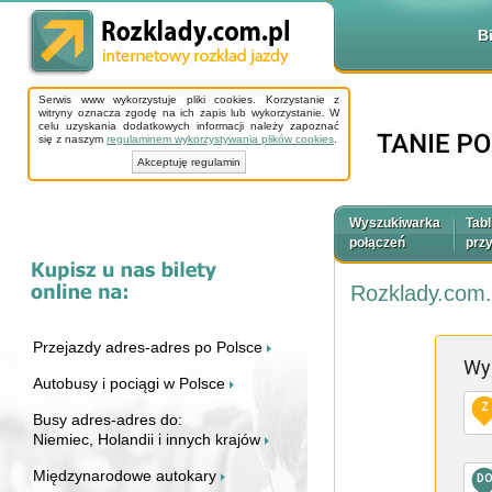
B
Serwis www wykorzystuje pliki cookies. Korzystanie z
witryny oznacza zgodę na ich zapis lub wykorzystanie. W
celu uzyskania dodatkowych informacji należy zapoznać
się z naszym
regulaminem wykorzystywania plików cookies
.
Akceptuję regulamin
Wyszukiwarka
Tabl
połączeń
prz
Rozklady.com.
Przejazdy adres-adres po Polsce
Wy
Autobusy i pociągi w Polsce
Z
Busy adres-adres do:
Niemiec, Holandii i innych krajów
Międzynarodowe autokary
D