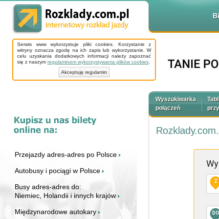
B
Serwis www wykorzystuje pliki cookies. Korzystanie z
witryny oznacza zgodę na ich zapis lub wykorzystanie. W
celu uzyskania dodatkowych informacji należy zapoznać
się z naszym
regulaminem wykorzystywania plików cookies
.
Akceptuję regulamin
Wyszukiwarka
Tabl
połączeń
prz
Rozklady.com.
Przejazdy adres-adres po Polsce
Wy
Autobusy i pociągi w Polsce
Z
Busy adres-adres do:
Niemiec, Holandii i innych krajów
Międzynarodowe autokary
D