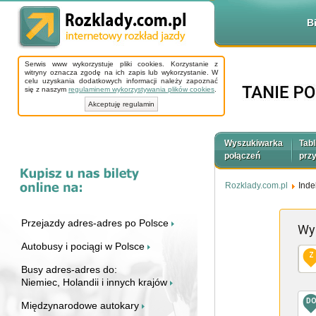
B
Serwis www wykorzystuje pliki cookies. Korzystanie z
witryny oznacza zgodę na ich zapis lub wykorzystanie. W
celu uzyskania dodatkowych informacji należy zapoznać
się z naszym
regulaminem wykorzystywania plików cookies
.
Akceptuję regulamin
Wyszukiwarka
Tabl
połączeń
prz
Rozklady.com.pl
Inde
Przejazdy adres-adres po Polsce
Wy
Autobusy i pociągi w Polsce
Z
Busy adres-adres do:
Niemiec, Holandii i innych krajów
D
Międzynarodowe autokary