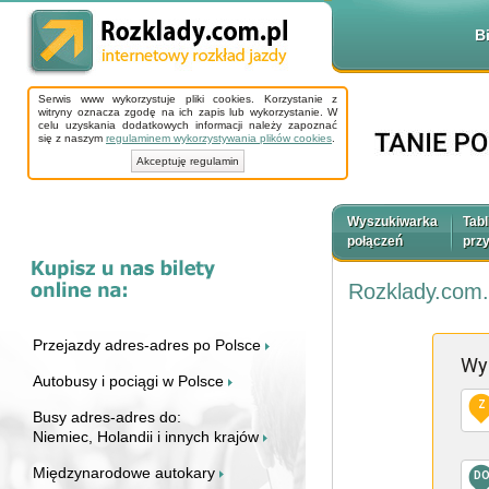
B
Serwis www wykorzystuje pliki cookies. Korzystanie z
witryny oznacza zgodę na ich zapis lub wykorzystanie. W
celu uzyskania dodatkowych informacji należy zapoznać
się z naszym
regulaminem wykorzystywania plików cookies
.
Akceptuję regulamin
Wyszukiwarka
Tabl
połączeń
prz
Rozklady.com.
Przejazdy adres-adres po Polsce
Wy
Autobusy i pociągi w Polsce
Z
Busy adres-adres do:
Niemiec, Holandii i innych krajów
Międzynarodowe autokary
D