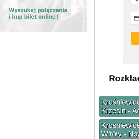
Rozkła
Krośniewice
Krzesin - 
Krośniewice
Witów - Now