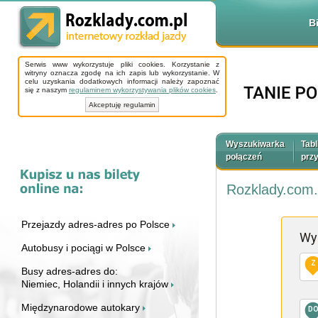
B
Serwis www wykorzystuje pliki cookies. Korzystanie z
witryny oznacza zgodę na ich zapis lub wykorzystanie. W
celu uzyskania dodatkowych informacji należy zapoznać
się z naszym
regulaminem wykorzystywania plików cookies
.
Akceptuję regulamin
Wyszukiwarka
Tabl
połączeń
prz
Rozklady.com.
Przejazdy adres-adres po Polsce
Wy
Autobusy i pociągi w Polsce
Z
Busy adres-adres do:
Niemiec, Holandii i innych krajów
Międzynarodowe autokary
D