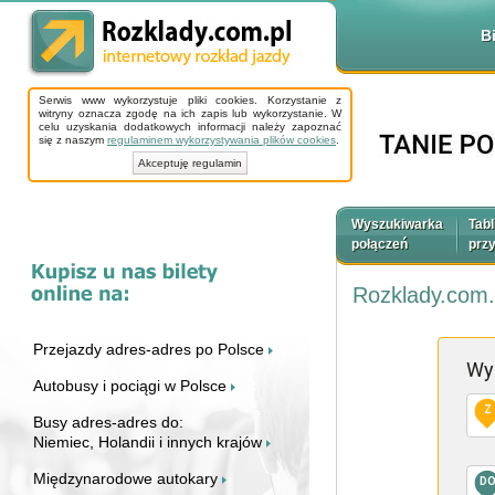
B
Serwis www wykorzystuje pliki cookies. Korzystanie z
witryny oznacza zgodę na ich zapis lub wykorzystanie. W
celu uzyskania dodatkowych informacji należy zapoznać
się z naszym
regulaminem wykorzystywania plików cookies
.
Akceptuję regulamin
Wyszukiwarka
Tabl
połączeń
prz
Rozklady.com.
Przejazdy adres-adres po Polsce
Wy
Autobusy i pociągi w Polsce
Z
Busy adres-adres do:
Niemiec, Holandii i innych krajów
Międzynarodowe autokary
D