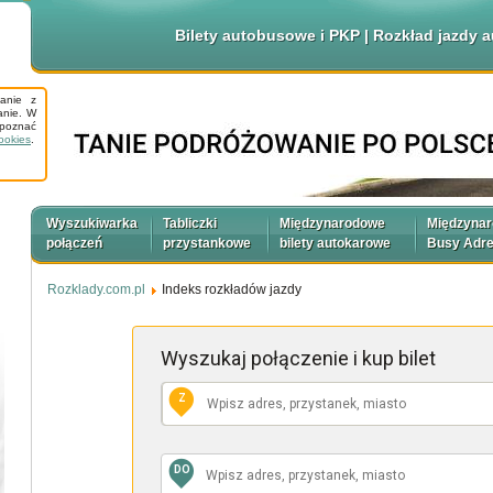
Bilety autobusowe i PKP | Rozkład jazdy
tanie z
anie. W
apoznać
ookies
.
Wyszukiwarka
Tabliczki
Międzynarodowe
Międzyna
połączeń
przystankowe
bilety autokarowe
Busy Adr
Rozklady.com.pl
Indeks rozkładów jazdy
Wyszukaj połączenie
i kup bilet
Z
DO