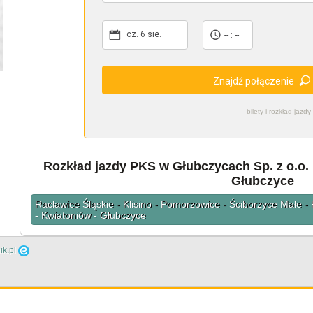
cz. 6 sie.
-- : --
Znajdź połączenie
bilety i rozkład ja
Rozkład jazdy PKS w Głubczycach Sp. z o.o. n
Głubczyce
Racławice Śląskie - Klisino - Pomorzowice - Ściborzyce Małe 
- Kwiatoniów - Głubczyce
ik.pl