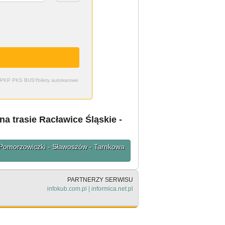
zdy PKP PKS BUSY
bilety autokarowe
a trasie Racławice Śląskie -
- Pomorzowiczki - Sławoszów - Tarnkowa
PARTNERZY SERWISU
infokub.com.pl
|
informica.net.pl