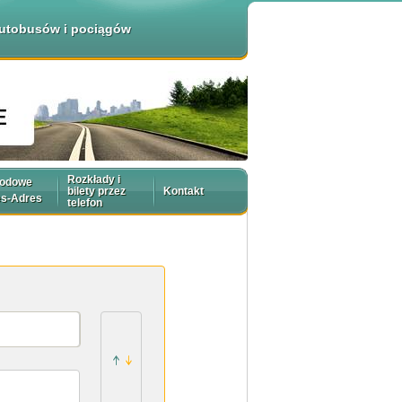
 autobusów i pociągów
Rozkłady i
rodowe
bilety przez
Kontakt
es-Adres
telefon