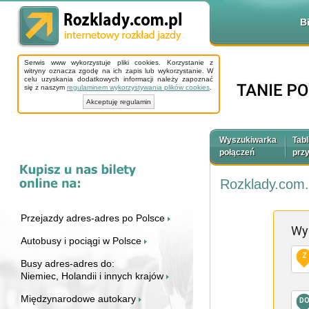
B
Serwis www wykorzystuje pliki cookies. Korzystanie z
witryny oznacza zgodę na ich zapis lub wykorzystanie. W
celu uzyskania dodatkowych informacji należy zapoznać
się z naszym
regulaminem wykorzystywania plików cookies
.
Akceptuję regulamin
Wyszukiwarka
Tabl
połączeń
prz
Rozklady.com.
Przejazdy adres-adres po Polsce
Wy
Autobusy i pociągi w Polsce
Z
Busy adres-adres do:
Niemiec, Holandii i innych krajów
Międzynarodowe autokary
D