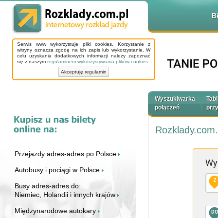
B
Serwis www wykorzystuje pliki cookies. Korzystanie z
witryny oznacza zgodę na ich zapis lub wykorzystanie. W
celu uzyskania dodatkowych informacji należy zapoznać
się z naszym
regulaminem wykorzystywania plików cookies
.
Akceptuję regulamin
Wyszukiwarka
Tabl
połączeń
prz
Rozklady.com.
Przejazdy adres-adres po Polsce
Wy
Autobusy i pociągi w Polsce
Z
Busy adres-adres do:
Niemiec, Holandii i innych krajów
Międzynarodowe autokary
D