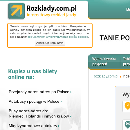
B
Serwis www wykorzystuje pliki cookies. Korzystanie z
witryny oznacza zgodę na ich zapis lub wykorzystanie. W
celu uzyskania dodatkowych informacji należy zapoznać
się z naszym
regulaminem wykorzystywania plików cookies
.
Akceptuję regulamin
Wyszukiwarka
Tabl
połączeń
prz
Rozklady.com.pl
Inde
Przejazdy adres-adres po Polsce
Wy
Autobusy i pociągi w Polsce
Z
Busy adres-adres do:
Niemiec, Holandii i innych krajów
D
Międzynarodowe autokary