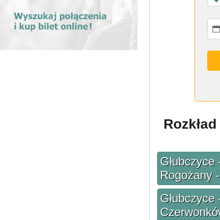
Rozkład 
Głubczyce 
Rogożany -
Głubczyce -
Czerwonków 