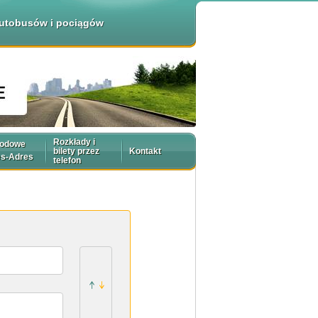
 autobusów i pociągów
Rozkłady i
rodowe
bilety przez
Kontakt
es-Adres
telefon