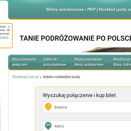
Bilety autobusowe i PKP | Rozkład jazdy
tanie z
anie. W
apoznać
ookies
.
Wyszukiwarka
Tabliczki
Międzynarodowe
Międzyna
połączeń
przystankowe
bilety autokarowe
Busy Adr
Rozklady.com.pl
Indeks rozkładów jazdy
Wyszukaj połączenie
i kup bilet
Z
DO