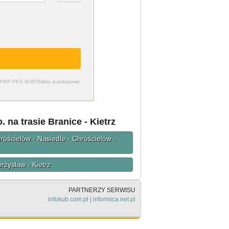
zdy PKP PKS BUSY
bilety autokarowe
 na trasie Branice - Kietrz
róścielów - Nasiedle - Chróścielów -
rżysław - Kietrz
PARTNERZY SERWISU
infokub.com.pl
|
informica.net.pl