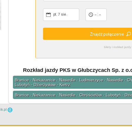
pt. 7 sie.
-- : --
Znajdź połączenie
bilety i rozkład ja
Rozkład jazdy PKS w Głubczycach Sp. z o.o.
Branice - Niekazanice - Nasiedle - Ludmierzyce - Nasiedle - Ch
Lubotyń - Dzierżysław - Kietrz
Branice - Niekazanice - Nasiedle - Chróścielów - Lubotyń - Dzie
ik.pl