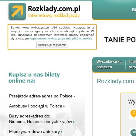
B
Serwis www wykorzystuje pliki cookies. Korzystanie z
witryny oznacza zgodę na ich zapis lub wykorzystanie. W
celu uzyskania dodatkowych informacji należy zapoznać
się z naszym
regulaminem wykorzystywania plików cookies
.
Akceptuję regulamin
Wyszukiwarka
Tabl
połączeń
prz
Rozklady.com.
Przejazdy adres-adres po Polsce
Wy
Autobusy i pociągi w Polsce
Z
Busy adres-adres do:
Niemiec, Holandii i innych krajów
Międzynarodowe autokary
D