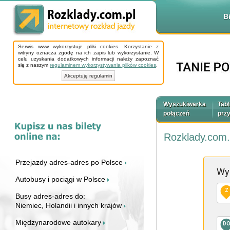
B
Serwis www wykorzystuje pliki cookies. Korzystanie z
witryny oznacza zgodę na ich zapis lub wykorzystanie. W
celu uzyskania dodatkowych informacji należy zapoznać
się z naszym
regulaminem wykorzystywania plików cookies
.
Akceptuję regulamin
Wyszukiwarka
Tabl
połączeń
prz
Rozklady.com.
Przejazdy adres-adres po Polsce
Wy
Autobusy i pociągi w Polsce
Z
Busy adres-adres do:
Niemiec, Holandii i innych krajów
Międzynarodowe autokary
D