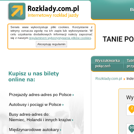
B
Serwis www wykorzystuje pliki cookies. Korzystanie z
witryny oznacza zgodę na ich zapis lub wykorzystanie. W
celu uzyskania dodatkowych informacji należy zapoznać
się z naszym
regulaminem wykorzystywania plików cookies
.
Akceptuję regulamin
Wyszukiwarka
Tabl
połączeń
prz
Rozklady.com.pl
Inde
Przejazdy adres-adres po Polsce
Wy
Autobusy i pociągi w Polsce
Z
Busy adres-adres do:
Niemiec, Holandii i innych krajów
D
Międzynarodowe autokary