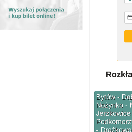
Rozkła
Bytów - Dąb
Nożynko - 
Jerzkowice
Podkomorzy
- Drążkowo