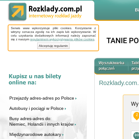
B
Serwis www wykorzystuje pliki cookies. Korzystanie z
witryny oznacza zgodę na ich zapis lub wykorzystanie. W
celu uzyskania dodatkowych informacji należy zapoznać
się z naszym
regulaminem wykorzystywania plików cookies
.
Akceptuję regulamin
Wyszukiwarka
Tabl
połączeń
prz
Rozklady.com.
Przejazdy adres-adres po Polsce
Wy
Autobusy i pociągi w Polsce
Z
Busy adres-adres do:
Niemiec, Holandii i innych krajów
Międzynarodowe autokary
D