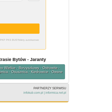
zdy PKP PKS BUSY
bilety autokarowe
rasie Bytów - Jaranty
o Wielkie - Borzyszkowy - Ostrowite -
ipnica - Osusznica - Kiedrowice - Owsne
PARTNERZY SERWISU
infokub.com.pl
|
informica.net.pl