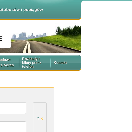
 autobusów i pociągów
Rozkłady i
rodowe
bilety przez
Kontakt
es-Adres
telefon