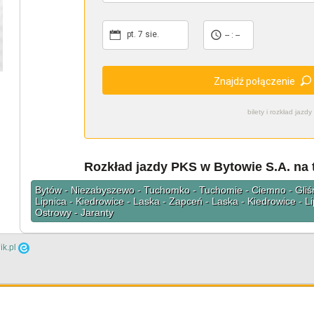
pt. 7 sie.
-- : --
Znajdź połączenie
bilety i rozkład ja
Rozkład jazdy PKS w Bytowie S.A. na t
Bytów - Niezabyszewo - Tuchomko - Tuchomie - Ciemno - Gliśn
Lipnica - Kiedrowice - Laska - Zapceń - Laska - Kiedrowice - L
Ostrowy - Jaranty
ik.pl