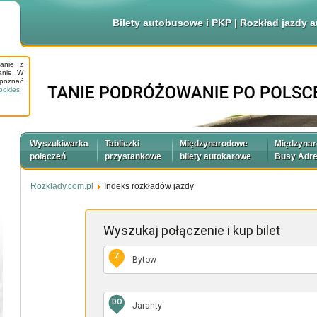
Bilety autobusowe i PKP | Rozkład jazdy
tanie z
anie. W
apoznać
ookies
.
Wyszukiwarka
Tabliczki
Międzynarodowe
Międzyna
połączeń
przystankowe
bilety autokarowe
Busy Adr
Rozklady.com.pl
Indeks rozkładów jazdy
Wyszukaj połączenie
i kup bilet
Z
DO