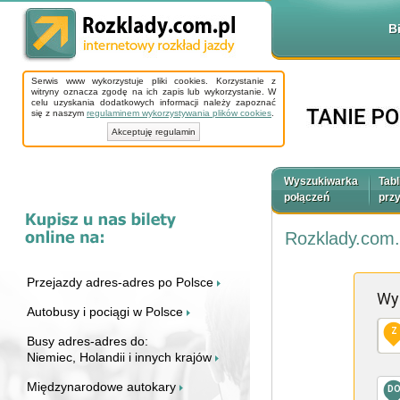
B
Serwis www wykorzystuje pliki cookies. Korzystanie z
witryny oznacza zgodę na ich zapis lub wykorzystanie. W
celu uzyskania dodatkowych informacji należy zapoznać
się z naszym
regulaminem wykorzystywania plików cookies
.
Akceptuję regulamin
Wyszukiwarka
Tabl
połączeń
prz
Rozklady.com.
Przejazdy adres-adres po Polsce
Wy
Autobusy i pociągi w Polsce
Z
Busy adres-adres do:
Niemiec, Holandii i innych krajów
Międzynarodowe autokary
D