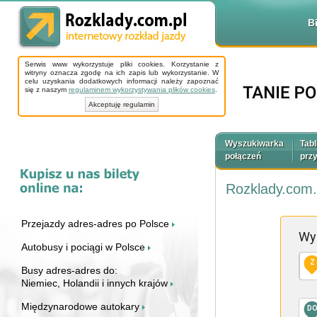
B
Serwis www wykorzystuje pliki cookies. Korzystanie z
witryny oznacza zgodę na ich zapis lub wykorzystanie. W
celu uzyskania dodatkowych informacji należy zapoznać
się z naszym
regulaminem wykorzystywania plików cookies
.
Akceptuję regulamin
Wyszukiwarka
Tabl
połączeń
prz
Rozklady.com.
Przejazdy adres-adres po Polsce
Wy
Autobusy i pociągi w Polsce
Z
Busy adres-adres do:
Niemiec, Holandii i innych krajów
Międzynarodowe autokary
D