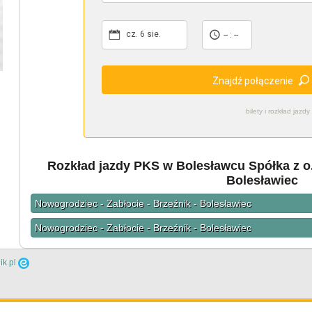
cz. 6 sie.
-- : --
Znajdź połączenie
bilety i rozkład ja
Rozkład jazdy PKS w Bolesławcu Spółka z o.
Bolesławiec
Nowogrodziec - Zabłocie - Brzeźnik - Bolesławiec
Nowogrodziec - Zabłocie - Brzeźnik - Bolesławiec
ik.pl