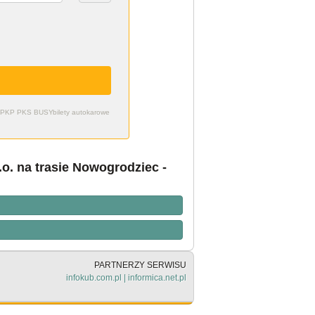
zdy PKP PKS BUSY
bilety autokarowe
o. na trasie Nowogrodziec -
PARTNERZY SERWISU
infokub.com.pl
|
informica.net.pl