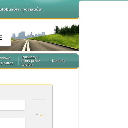
 autobusów i pociągów
Rozkłady i
rodowe
bilety przez
Kontakt
es-Adres
telefon