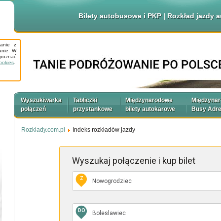
Bilety autobusowe i PKP | Rozkład jazdy
tanie z
anie. W
apoznać
ookies
.
Wyszukiwarka
Tabliczki
Międzynarodowe
Międzyna
połączeń
przystankowe
bilety autokarowe
Busy Adr
Rozklady.com.pl
Indeks rozkładów jazdy
Wyszukaj połączenie
i kup bilet
Z
DO