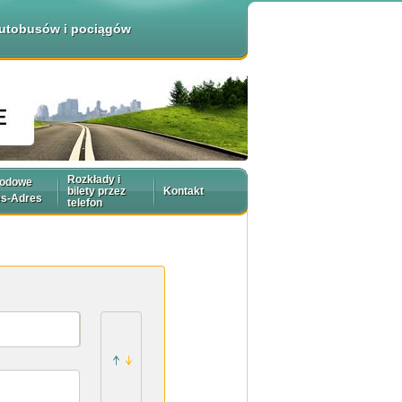
 autobusów i pociągów
Rozkłady i
rodowe
bilety przez
Kontakt
es-Adres
telefon