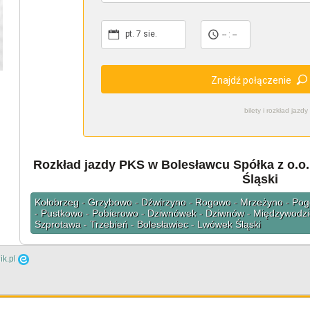
pt. 7 sie.
-- : --
Znajdź połączenie
bilety i rozkład ja
Rozkład jazdy PKS w Bolesławcu Spółka z o.o.
Śląski
Kołobrzeg - Grzybowo - Dźwirzyno - Rogowo - Mrzeżyno - Pogo
- Pustkowo - Pobierowo - Dziwnówek - Dziwnów - Międzywodzie
Szprotawa - Trzebień - Bolesławiec - Lwówek Śląski
ik.pl