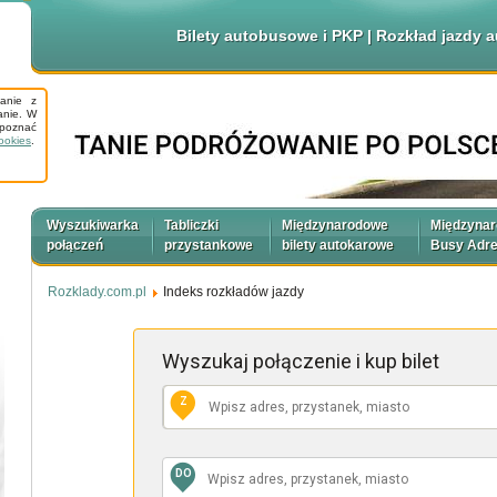
Bilety autobusowe i PKP | Rozkład jazdy
tanie z
anie. W
apoznać
ookies
.
Wyszukiwarka
Tabliczki
Międzynarodowe
Międzyna
połączeń
przystankowe
bilety autokarowe
Busy Adr
Rozklady.com.pl
Indeks rozkładów jazdy
Wyszukaj połączenie
i kup bilet
Z
DO