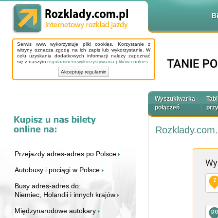
B
Serwis www wykorzystuje pliki cookies. Korzystanie z
witryny oznacza zgodę na ich zapis lub wykorzystanie. W
celu uzyskania dodatkowych informacji należy zapoznać
się z naszym
regulaminem wykorzystywania plików cookies
.
Akceptuję regulamin
Wyszukiwarka
Tabl
połączeń
prz
Rozklady.com.
Przejazdy adres-adres po Polsce
Wy
Autobusy i pociągi w Polsce
Z
Busy adres-adres do:
Niemiec, Holandii i innych krajów
Międzynarodowe autokary
D