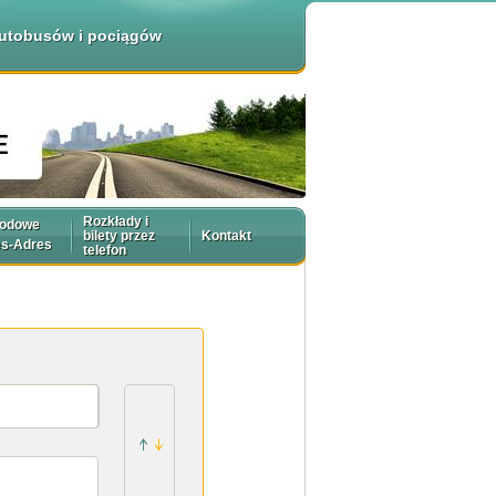
 autobusów i pociągów
Rozkłady i
rodowe
bilety przez
Kontakt
es-Adres
telefon