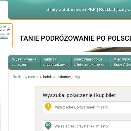
Bilety autobusowe i PKP | Rozkład jazdy
tanie z
anie. W
apoznać
ookies
.
Wyszukiwarka
Tabliczki
Międzynarodowe
Międzyna
połączeń
przystankowe
bilety autokarowe
Busy Adr
Rozklady.com.pl
Indeks rozkładów jazdy
Wyszukaj połączenie
i kup bilet
Z
DO