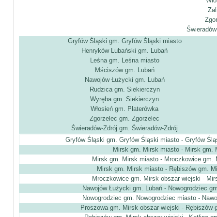
Wło
Zal
Zgor
Świeradów-
Gryfów Śląski gm. Gryfów Śląski miasto
Henryków Lubański gm. Lubań
Leśna gm. Leśna miasto
Mściszów gm. Lubań
Nawojów Łużycki gm. Lubań
Rudzica gm. Siekierczyn
Wyręba gm. Siekierczyn
Włosień gm. Platerówka
Zgorzelec gm. Zgorzelec
Świeradów-Zdrój gm. Świeradów-Zdrój
Gryfów Śląski gm. Gryfów Śląski miasto - Gryfów Ślą
Mirsk gm. Mirsk miasto - Mirsk gm. 
Mirsk gm. Mirsk miasto - Mroczkowice gm. M
Mirsk gm. Mirsk miasto - Rębiszów gm. Mi
Mroczkowice gm. Mirsk obszar wiejski - Mir
Nawojów Łużycki gm. Lubań - Nowogrodziec gm
Nowogrodziec gm. Nowogrodziec miasto - Nawo
Proszowa gm. Mirsk obszar wiejski - Rębiszów g