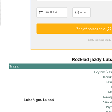
so. 8 sie.
-- : --
Znajdź połączenie
bilety i rozkład ja
Rozkład jazdy Lub
Trasa
Gryfów Śląs
Henryk
Leś
Mś
Nawoj
Lubań gm. Lubań
Sieki
Wyr