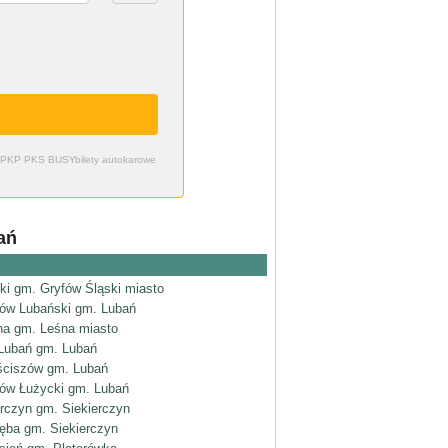
zdy PKP PKS BUSY
bilety autokarowe
ań
ki gm. Gryfów Śląski miasto
ów Lubański gm. Lubań
na gm. Leśna miasto
Lubań gm. Lubań
ciszów gm. Lubań
ów Łużycki gm. Lubań
erczyn gm. Siekierczyn
ęba gm. Siekierczyn