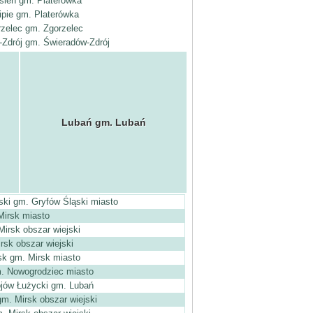
sień gm. Platerówka
ipie gm. Platerówka
zelec gm. Zgorzelec
Zdrój gm. Świeradów-Zdrój
Lubań gm. Lubań
ski gm. Gryfów Śląski miasto
Mirsk miasto
irsk obszar wiejski
rsk obszar wiejski
sk gm. Mirsk miasto
. Nowogrodziec miasto
jów Łużycki gm. Lubań
m. Mirsk obszar wiejski