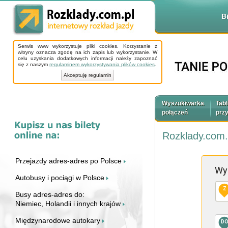
B
Serwis www wykorzystuje pliki cookies. Korzystanie z
witryny oznacza zgodę na ich zapis lub wykorzystanie. W
celu uzyskania dodatkowych informacji należy zapoznać
się z naszym
regulaminem wykorzystywania plików cookies
.
Akceptuję regulamin
Wyszukiwarka
Tabl
połączeń
prz
Rozklady.com.
Przejazdy adres-adres po Polsce
Wy
Autobusy i pociągi w Polsce
Z
Busy adres-adres do:
Niemiec, Holandii i innych krajów
Międzynarodowe autokary
D