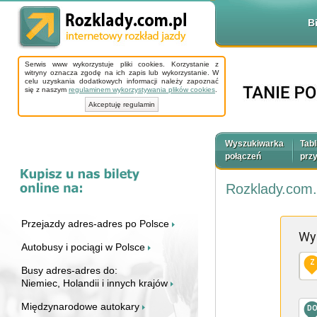
B
Serwis www wykorzystuje pliki cookies. Korzystanie z
witryny oznacza zgodę na ich zapis lub wykorzystanie. W
celu uzyskania dodatkowych informacji należy zapoznać
się z naszym
regulaminem wykorzystywania plików cookies
.
Akceptuję regulamin
Wyszukiwarka
Tabl
połączeń
prz
Rozklady.com.
Przejazdy adres-adres po Polsce
Wy
Autobusy i pociągi w Polsce
Z
Busy adres-adres do:
Niemiec, Holandii i innych krajów
Międzynarodowe autokary
D