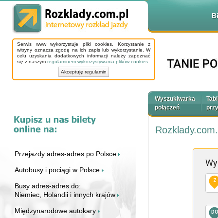
B
Serwis www wykorzystuje pliki cookies. Korzystanie z
witryny oznacza zgodę na ich zapis lub wykorzystanie. W
celu uzyskania dodatkowych informacji należy zapoznać
się z naszym
regulaminem wykorzystywania plików cookies
.
Akceptuję regulamin
Wyszukiwarka
Tabl
połączeń
prz
Rozklady.com.
Przejazdy adres-adres po Polsce
Wy
Autobusy i pociągi w Polsce
Z
Busy adres-adres do:
Niemiec, Holandii i innych krajów
Międzynarodowe autokary
D