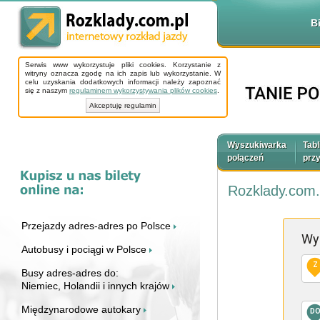
B
Serwis www wykorzystuje pliki cookies. Korzystanie z
witryny oznacza zgodę na ich zapis lub wykorzystanie. W
celu uzyskania dodatkowych informacji należy zapoznać
się z naszym
regulaminem wykorzystywania plików cookies
.
Akceptuję regulamin
Wyszukiwarka
Tabl
połączeń
prz
Rozklady.com.
Przejazdy adres-adres po Polsce
Wy
Autobusy i pociągi w Polsce
Z
Busy adres-adres do:
Niemiec, Holandii i innych krajów
Międzynarodowe autokary
D