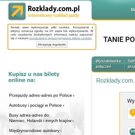
B
Serwis www wykorzystuje pliki cookies. Korzystanie z
witryny oznacza zgodę na ich zapis lub wykorzystanie. W
celu uzyskania dodatkowych informacji należy zapoznać
się z naszym
regulaminem wykorzystywania plików cookies
.
Akceptuję regulamin
Wyszukiwarka
Tabl
połączeń
prz
Rozklady.com.
Przejazdy adres-adres po Polsce
Wy
Autobusy i pociągi w Polsce
Z
Busy adres-adres do:
Niemiec, Holandii i innych krajów
Międzynarodowe autokary
D