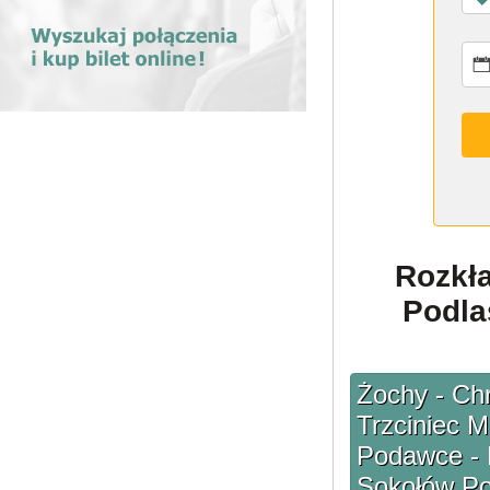
Rozkł
Podla
Żochy - Ch
Trzciniec M
Podawce - K
Sokołów Po