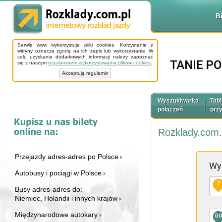
B
Serwis www wykorzystuje pliki cookies. Korzystanie z
witryny oznacza zgodę na ich zapis lub wykorzystanie. W
celu uzyskania dodatkowych informacji należy zapoznać
się z naszym
regulaminem wykorzystywania plików cookies
.
Akceptuję regulamin
Wyszukiwarka
Tabl
połączeń
prz
Rozklady.com.
Przejazdy adres-adres po Polsce
Wy
Autobusy i pociągi w Polsce
Z
Busy adres-adres do:
Niemiec, Holandii i innych krajów
Międzynarodowe autokary
D